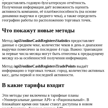
предоставлять годовую бухгалтерскую отчётность.
Полученная информация даёт возможность оценить
активность компании, её платёжеспособность (на основе
динамики выручки и среднего чека), а также определить
географию работы по расположению торговых точек.
Что покажут новые методы
Метод
/api3/onlineCashRegistersStatistics
предоставляет
данные о среднем чеке, количестве чеков в день и диапазоне
выручки помесячно за последние 4 года. Важно: транзакции
за первые числа месяца могут быть отнесены к предыдущему
месяцу из-за особенностей получения информации.
Метод
/api3/onlineCashRegistersTradePoints
выдаёт
информацию о торговых точках: город, количество активных
касс, даты первой и последней активности.
В какие тарифы входит
Эти методы уже включены в тарифные планы
«Универсальные данные API» и «Рациональный». В
ближайшее время они также станут доступны в новом