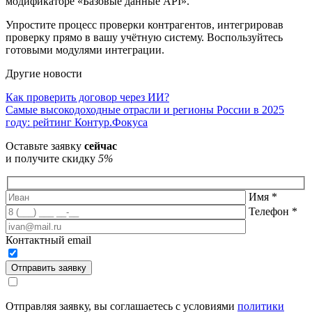
модификаторе «Базовые данные API».
Упростите процесс проверки контрагентов, интегрировав
проверку прямо в вашу учётную систему. Воспользуйтесь
готовыми модулями интеграции.
Другие новости
Навигация
Как проверить договор через ИИ?
Самые высокодоходные отрасли и регионы России в 2025
по
году: рейтинг Контур.Фокуса
записям
Оставьте заявку
сейчас
и получите скидку
5%
Имя
*
Телефон
*
Контактный email
Отправить заявку
Отправляя заявку, вы соглашаетесь с условиями
политики