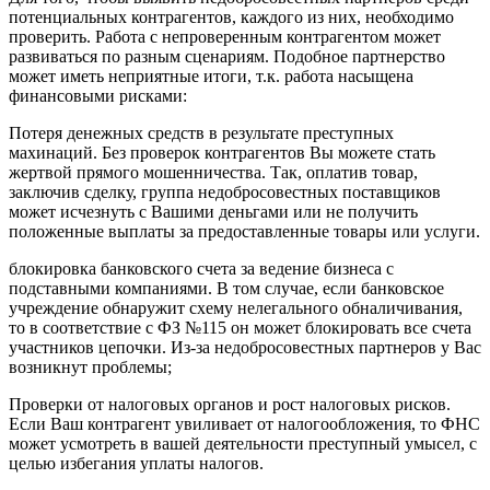
потенциальных контрагентов, каждого из них, необходимо
проверить. Работа с непроверенным контрагентом может
развиваться по разным сценариям. Подобное партнерство
может иметь неприятные итоги, т.к. работа насыщена
финансовыми рисками:
Потеря денежных средств в результате преступных
махинаций. Без проверок контрагентов Вы можете стать
жертвой прямого мошенничества. Так, оплатив товар,
заключив сделку, группа недобросовестных поставщиков
может исчезнуть с Вашими деньгами или не получить
положенные выплаты за предоставленные товары или услуги.
блокировка банковского счета за ведение бизнеса с
подставными компаниями. В том случае, если банковское
учреждение обнаружит схему нелегального обналичивания,
то в соответствие с ФЗ №115 он может блокировать все счета
участников цепочки. Из-за недобросовестных партнеров у Вас
возникнут проблемы;
Проверки от налоговых органов и рост налоговых рисков.
Если Ваш контрагент увиливает от налогообложения, то ФНС
может усмотреть в вашей деятельности преступный умысел, с
целью избегания уплаты налогов.